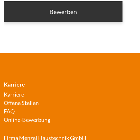
lasse
dieses
Feld
leer.
Karriere
Karriere
Offene Stellen
FAQ
Online-Bewerbung
Firma Menzel Haustechnik GmbH